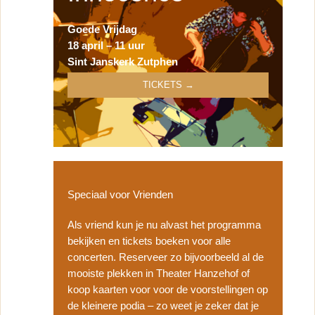
Goede Vrijdag
18 april – 11 uur
Sint Janskerk Zutphen
TICKETS →
Speciaal voor Vrienden
Als vriend kun je nu alvast het programma
bekijken en tickets boeken voor alle
concerten. Reserveer zo bijvoorbeeld al de
mooiste plekken in Theater Hanzehof of
koop kaarten voor voor de voorstellingen op
de kleinere podia – zo weet je zeker dat je