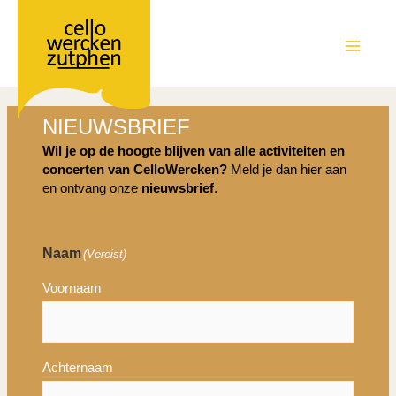
Ga
naar
de
MAIN
inhoud
MEN
NIEUWSBRIEF
Wil je op de hoogte blijven van alle activiteiten en
concerten van CelloWercken?
Meld je dan hier aan
en ontvang onze
nieuwsbrief
.
Naam
(Vereist)
Voornaam
Achternaam