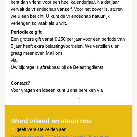
bent dan vriend voor een heel kalenderjaar. Na dat jaar
vervalt de vriendschap vanzelf. Voor het zover is, sturen
we u een bericht. U kunt de vriendschap natuurlijk
verlengen zo vaak als u wilt.
Periodieke gift
Een grotere gift vanaf € 250 per jaar voor een periode van
5 jaar heeft extra belastingvoordelen. We vertellen u er
graag meer over. Mail ons
via
vrienden@cellowerckenzutphen.nl
.
Uw bijdrage is aftrekbaar bij de Belastingdienst.
Hier kunt
u alle details nalezen.
Contact?
Voor vragen en ideeën kunt u ons bereiken via
vrienden@cellowerckenzutphen.nl
.
Word vriend en steun ons
"
" geeft vereiste velden aan
*