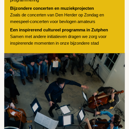
programmering
Bijzondere concerten en muziekprojecten
Zoals de concerten van Den Herder op Zondag en
meespeel-concerten voor bevlogen amateurs
Een inspirerend cultureel programma in Zutphen
Samen met andere initiatieven dragen we zorg voor
inspirerende momenten in onze bijzondere stad