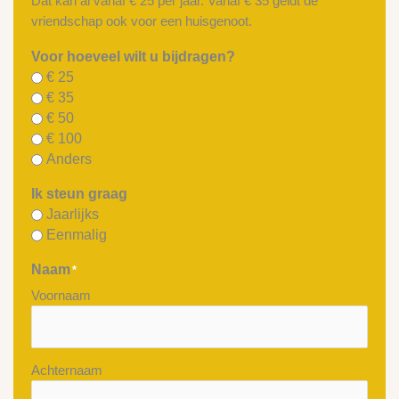
Dat kan al vanaf € 25 per jaar. Vanaf € 35 geldt de
vriendschap ook voor een huisgenoot.
Voor hoeveel wilt u bijdragen?
€ 25
€ 35
€ 50
€ 100
Anders
Ik steun graag
Jaarlijks
Eenmalig
Naam
*
Voornaam
Achternaam