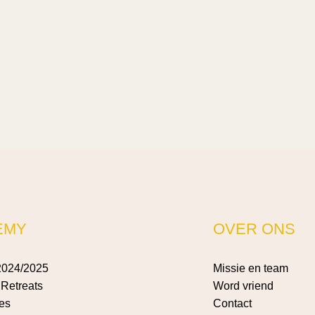
EMY
OVER ONS
2024/2025
Missie en team
Retreats
Word vriend
es
Contact