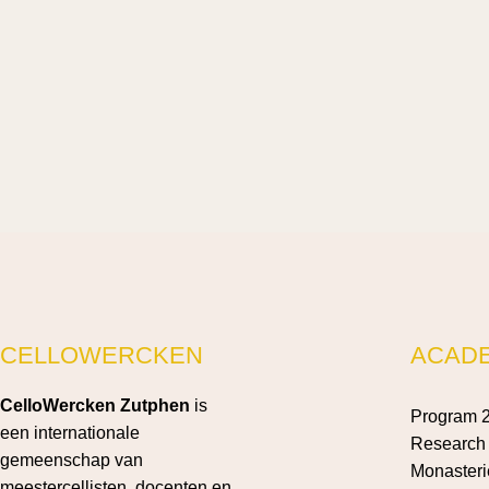
CELLOWERCKEN
ACAD
CelloWercken Zutphen
is
Program 
een internationale
Research 
gemeenschap van
Monasteri
meestercellisten, docenten en