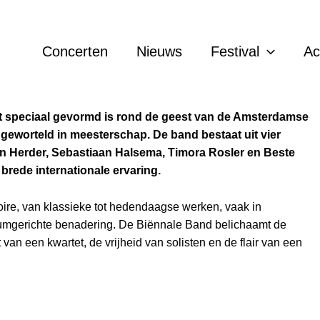
Concerten
Nieuws
Festival
A
lconcert
/ Door
Tanja Knollema
t speciaal gevormd is rond de geest van de Amsterdamse
 geworteld in meesterschap. De band bestaat uit vier
n Herder, Sebastiaan Halsema, Timora Rosler en Beste
 brede internationale ervaring.
oire, van klassieke tot hedendaagse werken, vaak in
iumgerichte benadering. De Biënnale Band belichaamt de
 van een kwartet, de vrijheid van solisten en de flair van een