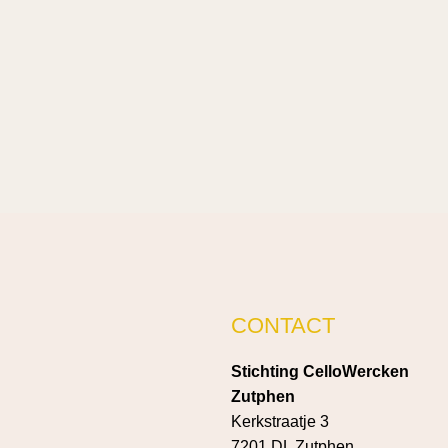
CONTACT
Stichting CelloWercken
Zutphen
Kerkstraatje 3
7201 DL Zutphen