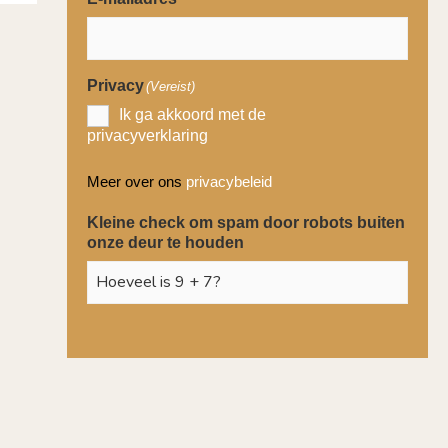
Privacy
(Vereist)
Ik ga akkoord met de
privacyverklaring
Meer over ons
privacybeleid
Kleine check om spam door robots buiten
onze deur te houden