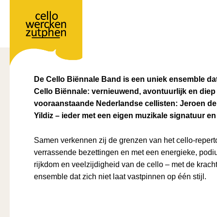
Ga
naar
Cello Biënnale Band
de
inhoud
/
Ensembles
,
Musici festival
,
Openingsconcert
,
Wande
De Cello Biënnale Band is een uniek ensemble da
Cello Biënnale: vernieuwend, avontuurlijk en diep
vooraanstaande Nederlandse cellisten: Jeroen de
Yildiz – ieder met een eigen muzikale signatuur en
Samen verkennen zij de grenzen van het cello-repert
verrassende bezettingen en met een energieke, pod
rijkdom en veelzijdigheid van de cello – met de kracht
ensemble dat zich niet laat vastpinnen op één stijl.