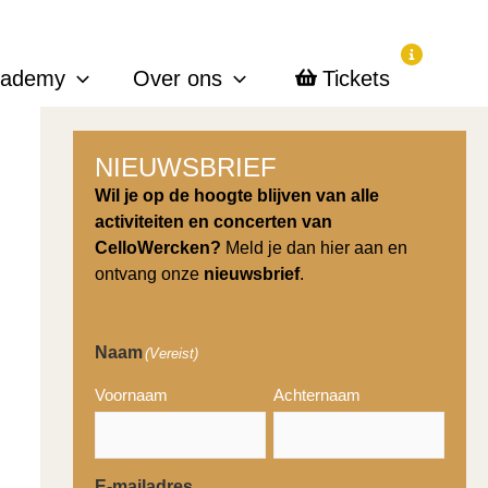
cademy
Over ons
Tickets
NIEUWSBRIEF
Wil je op de hoogte blijven van alle
activiteiten en concerten van
CelloWercken?
Meld je dan hier aan en
ontvang onze
nieuwsbrief
.
Naam
(Vereist)
Voornaam
Achternaam
E-mailadres