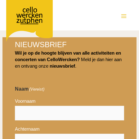
Ga
naar
de
MAIN
inhoud
MEN
NIEUWSBRIEF
Wil je op de hoogte blijven van alle activiteiten en
concerten van CelloWercken?
Meld je dan hier aan
en ontvang onze
nieuwsbrief
.
Naam
(Vereist)
Voornaam
Achternaam