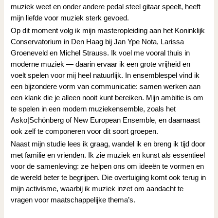
muziek weet en onder andere pedal steel gitaar speelt, heeft
mijn liefde voor muziek sterk gevoed.
Op dit moment volg ik mijn masteropleiding aan het Koninklijk
Conservatorium in Den Haag bij Jan Ype Nota, Larissa
Groeneveld en Michel Strauss. Ik voel me vooral thuis in
moderne muziek — daarin ervaar ik een grote vrijheid en
voelt spelen voor mij heel natuurlijk. In ensemblespel vind ik
een bijzondere vorm van communicatie: samen werken aan
een klank die je alleen nooit kunt bereiken. Mijn ambitie is om
te spelen in een modern muziekensemble, zoals het
Asko|Schönberg of New European Ensemble, en daarnaast
ook zelf te componeren voor dit soort groepen.
Naast mijn studie lees ik graag, wandel ik en breng ik tijd door
met familie en vrienden. Ik zie muziek en kunst als essentieel
voor de samenleving: ze helpen ons om ideeën te vormen en
de wereld beter te begrijpen. Die overtuiging komt ook terug in
mijn activisme, waarbij ik muziek inzet om aandacht te
vragen voor maatschappelijke thema’s.