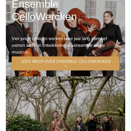
Ensemble
CelloWercken
Vier jonge cellisten werken twee jaar lang intensief
samen aan hun ontwikkeling als ensemble én als
musicus.
LEES MEER OVER ENSEMBLE CELLOWERCKEN
→