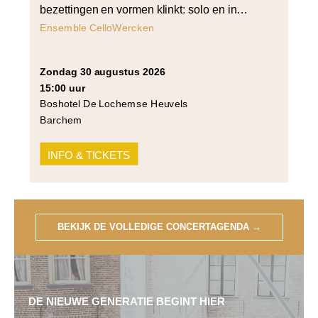
bezettingen en vormen klinkt: solo en in
vierstemmig samenspel. Het programma
Ensemble CelloWercken
opent met Bach’s derde cellosuite voor cello
solo en sluit af met Arvo Pärt’s Summa voor
zondag 30 augustus 2026
strijkers in vier partijen. Daartussen klinken
15:00 uur
werken van Cornelia Tautu (Da Capo),
Boshotel De Lochemse Heuvels
Grażyna Bacewicz (Quartet for 4 cellos) […]
Barchem
INFO & TICKETS
BEKIJK DE VOLLEDIGE CONCERTAGENDA
→
DE NIEUWE GENERATIE BEGINT HIER