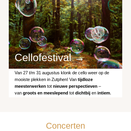
Cellofestival →
Van 27 t/m 31 augustus klonk de cello weer op de
mooiste plekken in Zutphen! Van
tijdloze
meesterwerken
tot
nieuwe perspectieven
–
van
groots en meeslepend
tot
dichtbij
en
intiem
.
Concerten