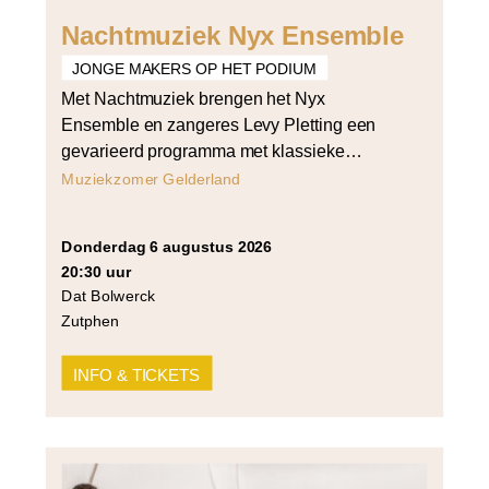
Nachtmuziek Nyx Ensemble
JONGE MAKERS OP HET PODIUM
Met Nachtmuziek brengen het Nyx
Ensemble en zangeres Levy Pletting een
gevarieerd programma met klassieke
liederen, poëzie en lichtkunst. In het gedicht
Muziekzomer Gelderland
Verklärte Nacht van Richard Dehmel
wandelen twee mensen in het holst van de
donderdag 6 augustus 2026
nacht in het maanlicht. Ze biechten van alles
20:30 uur
aan elkaar op, en toch overwint hun liefde
Dat Bolwerck
het allemaal. Componist Arnold […]
Zutphen
INFO & TICKETS