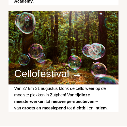
Academy
.
Cellofestival →
Van 27 t/m 31 augustus klonk de cello weer op de
mooiste plekken in Zutphen! Van
tijdloze
meesterwerken
tot
nieuwe perspectieven
–
van
groots en meeslepend
tot
dichtbij
en
intiem
.