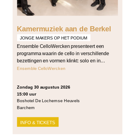
Kamermuziek aan de Berkel
JONGE MAKERS OP HET PODIUM
Ensemble CelloWercken presenteert een
programma waarin de cello in verschillende
bezettingen en vormen klinkt: solo en in
vierstemmig samenspel. Het programma
Ensemble CelloWercken
opent met Bach’s derde cellosuite voor cello
solo en sluit af met Arvo Pärt’s Summa voor
zondag 30 augustus 2026
strijkers in vier partijen. Daartussen klinken
15:00 uur
werken van Cornelia Tautu (Da Capo),
Boshotel De Lochemse Heuvels
Grażyna Bacewicz (Quartet for 4 cellos) […]
Barchem
INFO & TICKETS