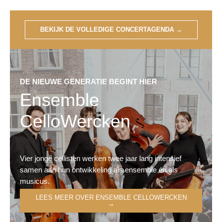
BEKIJK DE VOLLEDIGE CONCERTAGENDA
→
DE NIEUWE GENERATIE BEGINT HIER
Ensemble
CelloWercken
Vier jonge cellisten werken twee jaar lang intensief
samen aan hun ontwikkeling als ensemble én als
musicus.
LEES MEER OVER ENSEMBLE CELLOWERCKEN
→