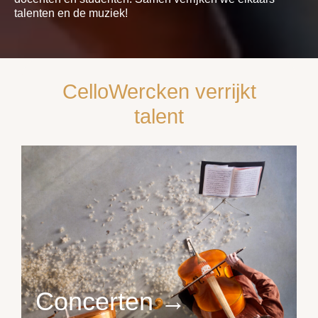
talenten en de muziek!
CelloWercken verrijkt
talent
Concerten →