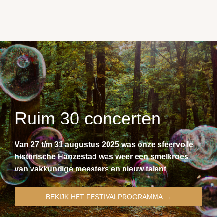
Ruim 30 concerten
Van 27 t/m 31 augustus 2025 was onze sfeervolle
historische Hanzestad was weer een smelkroes
van vakkundige meesters en nieuw talent.
BEKIJK HET FESTIVALPROGRAMMA →