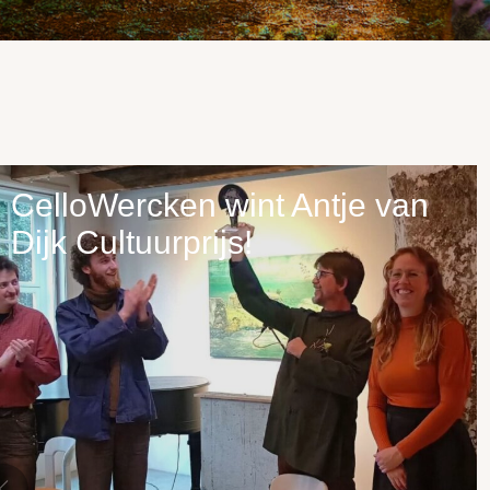
CelloWercken wint Antje van
Dijk Cultuurprijs!