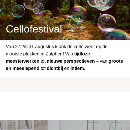
Cellofestival →
Van 27 t/m 31 augustus klonk de cello weer op de
mooiste plekken in Zutphen! Van
tijdloze
meesterwerken
tot
nieuwe perspectieven
– van
groots
en meeslepend
tot
dichtbij
en
intiem
.