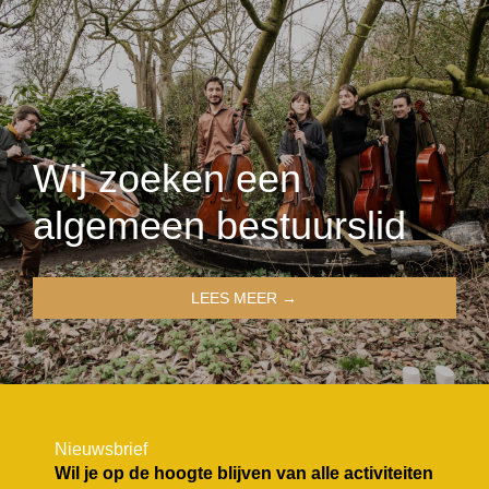
Wij zoeken een
algemeen bestuurslid
LEES MEER →
Nieuwsbrief
Wil je op de hoogte blijven van alle activiteiten