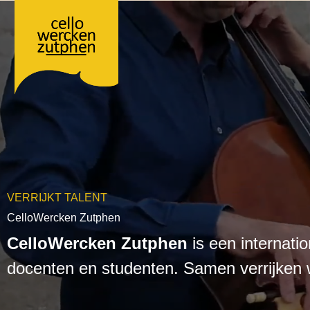
Ga
naar
de
inhoud
VERRIJKT TALENT
CelloWercken Zutphen
CelloWercken Zutphen
is een internati
docenten en studenten. Samen verrijken 