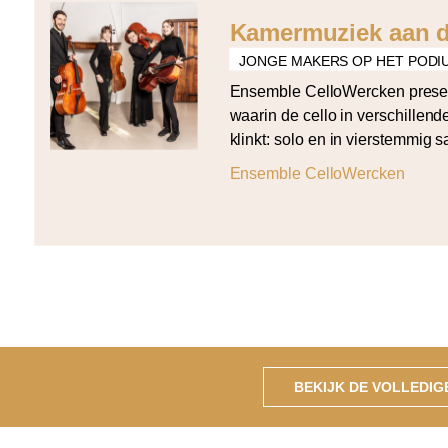
Kamermuziek aan d
JONGE MAKERS OP HET PODI
Ensemble CelloWercken prese
waarin de cello in verschillen
klinkt: solo en in vierstemmig 
programma opent met Bach’s de
Ensemble CelloWercken
solo en sluit af met Arvo Pärt’s
vier partijen. Daartussen klin
Tautu (Da Capo), Grażyna Bace
cellos) […]
BEKIJK DE VOLLEDI