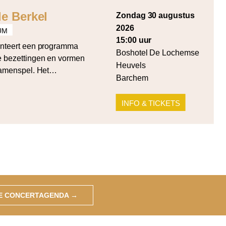
e Berkel
zondag 30 augustus
2026
UM
15:00 uur
nteert een programma
Boshotel De Lochemse
de bezettingen en vormen
Heuvels
samenspel. Het
Barchem
rde cellosuite voor cello
 Summa voor strijkers in
INFO & TICKETS
ken werken van Cornelia
wicz (Quartet for 4
GE CONCERTAGENDA
→