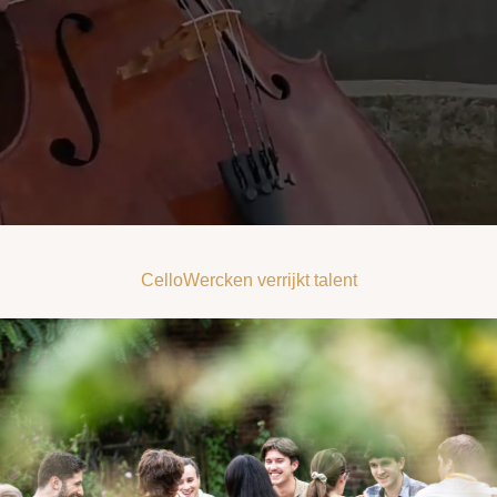
CelloWercken verrijkt talent