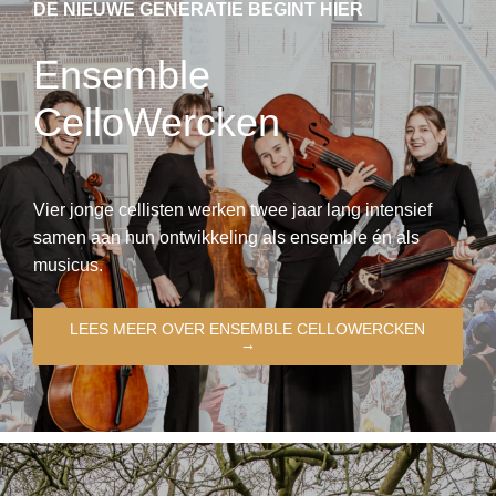
DE NIEUWE GENERATIE BEGINT HIER
Ensemble
CelloWercken
Vier jonge cellisten werken twee jaar lang intensief
samen aan hun ontwikkeling als ensemble én als
musicus.
LEES MEER OVER ENSEMBLE CELLOWERCKEN
→