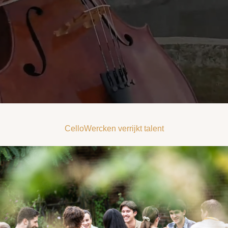
CelloWercken verrijkt talent