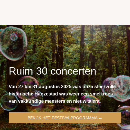
Ruim 30 concerten
Van 27 t/m 31 augustus 2025 was onze sfeervolle
historische Hanzestad was weer een smelkroes
van vakkundige meesters en nieuw talent.
BEKIJK HET FESTIVALPROGRAMMA →