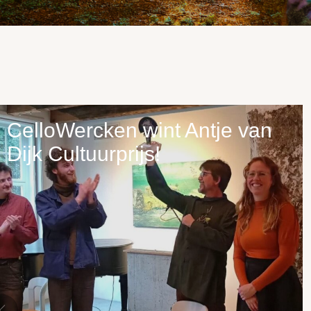
CelloWercken wint Antje van
Dijk Cultuurprijs!