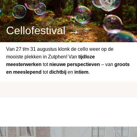
Cellofestival →
Van 27 t/m 31 augustus klonk de cello weer op de
mooiste plekken in Zutphen! Van
tijdloze
meesterwerken
tot
nieuwe perspectieven
– van
groots
en meeslepend
tot
dichtbij
en
intiem
.