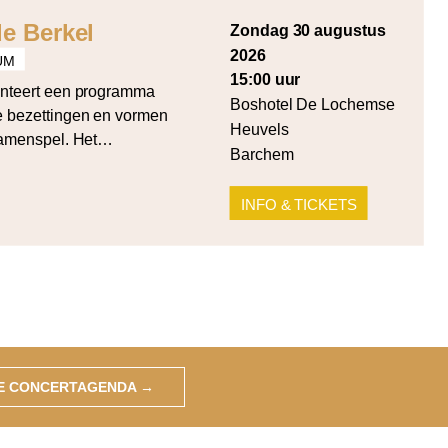
e Berkel
zondag 30 augustus
2026
UM
15:00 uur
nteert een programma
Boshotel De Lochemse
de bezettingen en vormen
Heuvels
samenspel. Het
Barchem
rde cellosuite voor cello
 Summa voor strijkers in
INFO & TICKETS
ken werken van Cornelia
wicz (Quartet for 4
GE CONCERTAGENDA
→