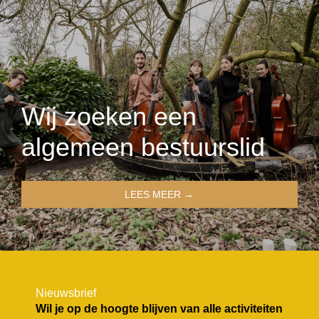
Wij zoeken een
algemeen bestuurslid
LEES MEER →
Nieuwsbrief
Wil je op de hoogte blijven van alle activiteiten