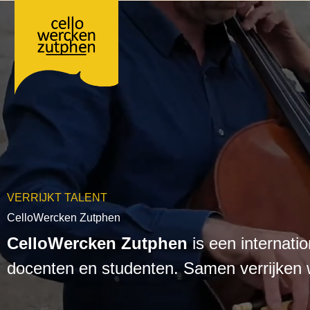
Ga
naar
de
inhoud
VERRIJKT TALENT
CelloWercken Zutphen
CelloWercken Zutphen
is een internati
docenten en studenten. Samen verrijken 