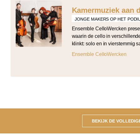
Kamermuziek aan d
JONGE MAKERS OP HET PODI
Ensemble CelloWercken prese
waarin de cello in verschillen
klinkt: solo en in vierstemmig 
programma opent met Bach’s de
Ensemble CelloWercken
solo en sluit af met Arvo Pärt’s
vier partijen. Daartussen klin
Tautu (Da Capo), Grażyna Bace
cellos) […]
BEKIJK DE VOLLEDI