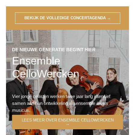
BEKIJK DE VOLLEDIGE CONCERTAGENDA
→
DE NIEUWE GENERATIE BEGINT HIER
Ensemble
CelloWercken
Vier jonge cellisten werken twee jaar lang intensief
samen aan hun ontwikkeling als ensemble én als
musicus.
LEES MEER OVER ENSEMBLE CELLOWERCKEN
→