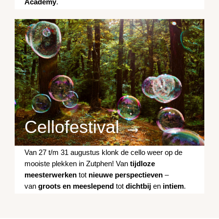
Academy
.
Cellofestival →
Van 27 t/m 31 augustus klonk de cello weer op de
mooiste plekken in Zutphen! Van
tijdloze
meesterwerken
tot
nieuwe perspectieven
–
van
groots en meeslepend
tot
dichtbij
en
intiem
.