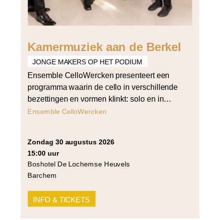
Kamermuziek aan de Berkel
JONGE MAKERS OP HET PODIUM
Ensemble CelloWercken presenteert een
programma waarin de cello in verschillende
bezettingen en vormen klinkt: solo en in
vierstemmig samenspel. Het programma
Ensemble CelloWercken
opent met Bach’s derde cellosuite voor cello
solo en sluit af met Arvo Pärt’s Summa voor
zondag 30 augustus 2026
strijkers in vier partijen. Daartussen klinken
15:00 uur
werken van Cornelia Tautu (Da Capo),
Boshotel De Lochemse Heuvels
Grażyna Bacewicz (Quartet for 4 cellos) […]
Barchem
INFO & TICKETS