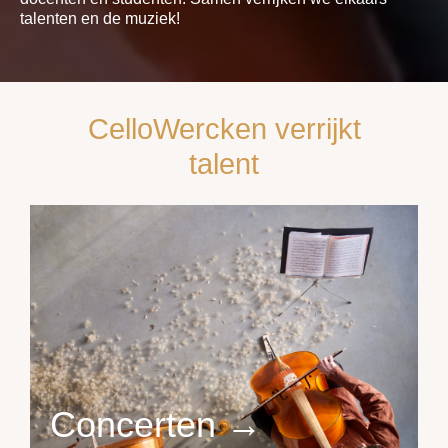
talenten en de muziek!
CelloWercken verrijkt
talent
Concerten →