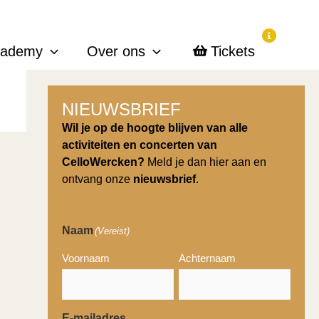
cademy
Over ons
Tickets
NIEUWSBRIEF
Wil je op de hoogte blijven van alle
activiteiten en concerten van
CelloWercken?
Meld je dan hier aan en
ontvang onze
nieuwsbrief
.
Naam
(Vereist)
Voornaam
Achternaam
E-mailadres