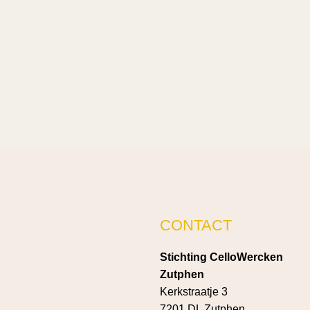
CONTACT
Stichting CelloWercken
Zutphen
Kerkstraatje 3
7201 DL Zutphen