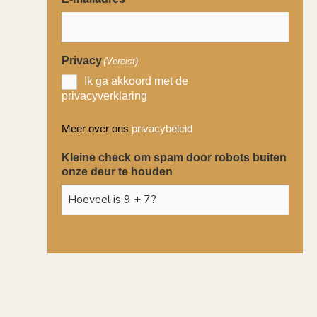
Privacy
(Vereist)
Ik ga akkoord met de
privacyverklaring
Meer over ons
privacybeleid
Kleine check om spam door robots buiten
onze deur te houden