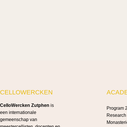
CELLOWERCKEN
ACAD
CelloWercken Zutphen
is
Program 
een internationale
Research 
gemeenschap van
Monasteri
meestercellisten, docenten en