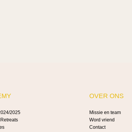
EMY
OVER ONS
2024/2025
Missie en team
Retreats
Word vriend
es
Contact