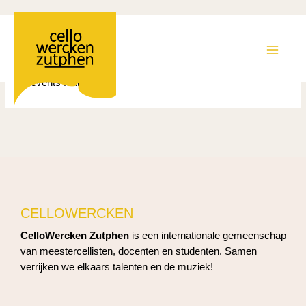
Ga
Alle evenementen
naar
de
MAIN
inhoud
No events found.
MEN
CELLOWERCKEN
CelloWercken Zutphen
is een internationale gemeenschap
van meestercellisten, docenten en studenten. Samen
verrijken we elkaars talenten en de muziek!