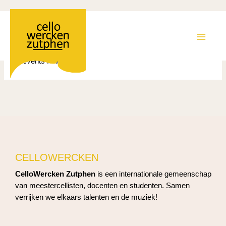
Ga
Alle evenementen
naar
de
MAIN
inhoud
No events found.
MEN
CELLOWERCKEN
CelloWercken Zutphen
is een internationale gemeenschap
van meestercellisten, docenten en studenten. Samen
verrijken we elkaars talenten en de muziek!