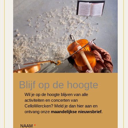
Blijf op de hoogte
Wil je op de hoogte blijven van alle
activiteiten en concerten van
CelloWercken? Meld je dan hier aan en
ontvang onze
maandelijkse nieuwsbrief
.
NAAM