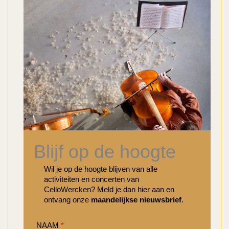
Blijf op de hoogte
Wil je op de hoogte blijven van alle
activiteiten en concerten van
CelloWercken? Meld je dan hier aan en
ontvang onze
maandelijkse nieuwsbrief
.
NAAM