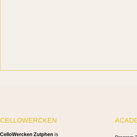
CELLOWERCKEN
ACAD
CelloWercken Zutphen
is