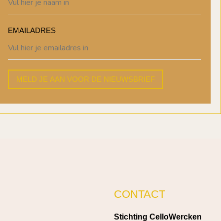
EMAILADRES
MELD JE AAN VOOR DE NIEUWSBRIEF
CONTACT
Stichting CelloWercken