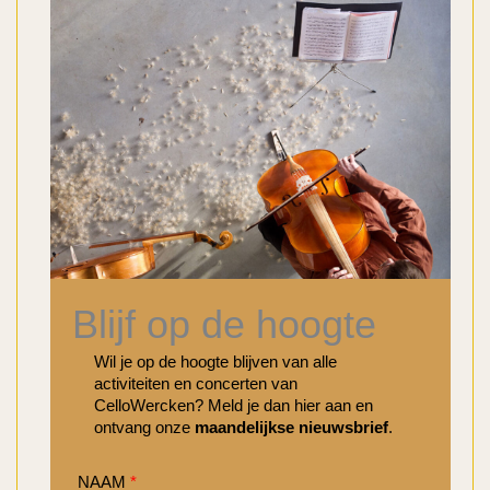
Blijf op de hoogte
Wil je op de hoogte blijven van alle
activiteiten en concerten van
CelloWercken? Meld je dan hier aan en
ontvang onze
maandelijkse nieuwsbrief
.
NAAM