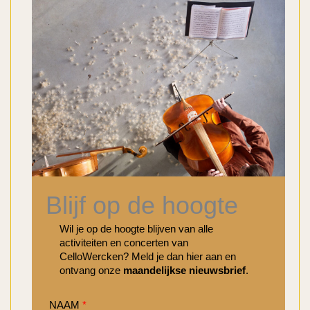
Blijf op de hoogte
Wil je op de hoogte blijven van alle
activiteiten en concerten van
CelloWercken? Meld je dan hier aan en
ontvang onze
maandelijkse nieuwsbrief
.
NAAM