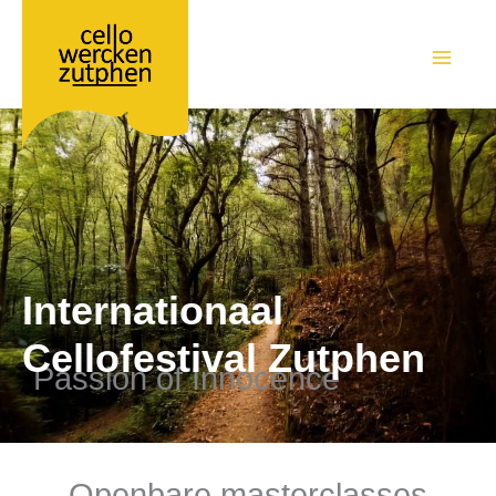
Ga
naar
de
MAIN
inhoud
MEN
Internationaal
Cellofestival Zutphen
Passion of Innocence
Openbare masterclasses