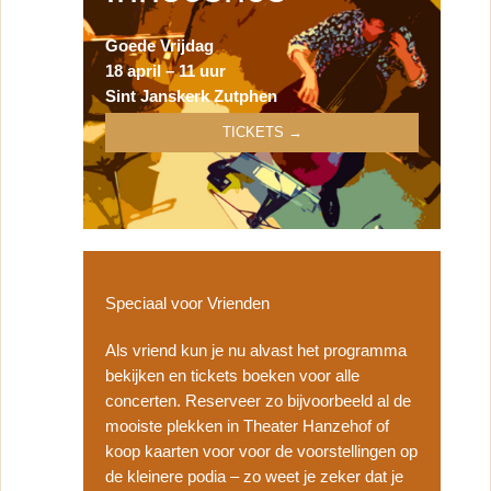
Goede Vrijdag
18 april – 11 uur
Sint Janskerk Zutphen
TICKETS →
Speciaal voor Vrienden
Als vriend kun je nu alvast het programma
bekijken en tickets boeken voor alle
concerten. Reserveer zo bijvoorbeeld al de
mooiste plekken in Theater Hanzehof of
koop kaarten voor voor de voorstellingen op
de kleinere podia – zo weet je zeker dat je