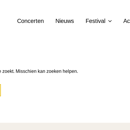
 Jeroen den Herder
Concerten
Nieuws
Festival
A
je zoekt. Misschien kan zoeken helpen.