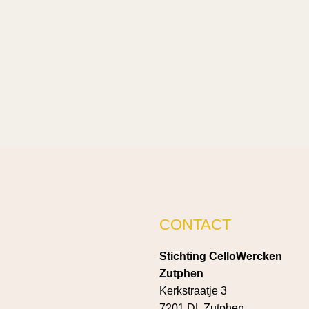
CONTACT
Stichting CelloWercken
Zutphen
Kerkstraatje 3
7201 DL Zutphen