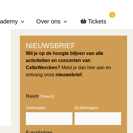
cademy
Over ons
Tickets
NIEUWSBRIEF
Wil je op de hoogte blijven van alle
activiteiten en concerten van
CelloWercken?
Meld je dan hier aan en
ontvang onze
nieuwsbrief
.
Naam
(Vereist)
Voornaam
Achternaam
E-mailadres