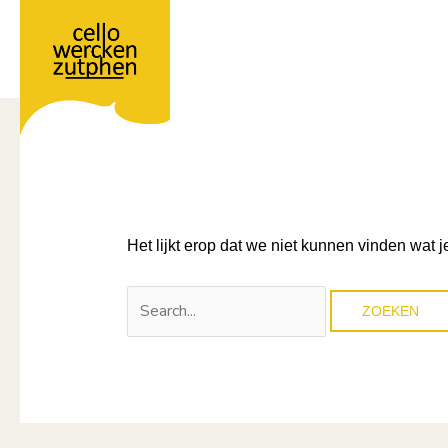
Ga
naar
Jacobus den Herder |
de
inhoud
Het lijkt erop dat we niet kunnen vinden wat 
Zoek
naar: