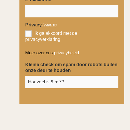
Privacy
(Vereist)
Ik ga akkoord met de
privacyverklaring
Meer over ons
privacybeleid
Kleine check om spam door robots buiten
onze deur te houden