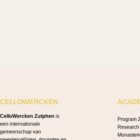
CELLOWERCKEN
ACAD
CelloWercken Zutphen
is
Program 
een internationale
Research 
gemeenschap van
Monasteri
meestercellisten, docenten en