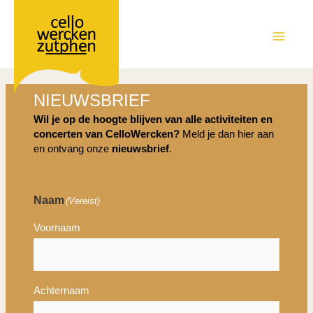
Ga
naar
de
MAIN
inhoud
MEN
NIEUWSBRIEF
Wil je op de hoogte blijven van alle activiteiten en
concerten van CelloWercken?
Meld je dan hier aan
en ontvang onze
nieuwsbrief
.
Naam
(Vereist)
Voornaam
Achternaam