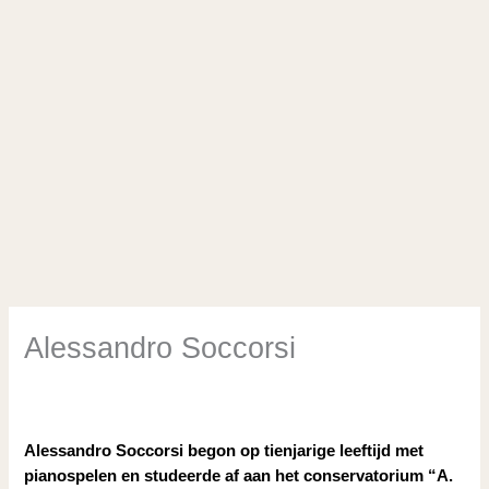
Alessandro Soccorsi
/
Cellofestival 2025
,
Musici festival
,
Overige musici
,
Wandelconcert
/ Door
Tanja Knollema
Alessandro Soccorsi begon op tienjarige leeftijd met
pianospelen en studeerde af aan het conservatorium “A.