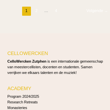
Ensemble
1
2
…
4
Volgende
→
CELLOWERCKEN
CelloWercken Zutphen
is een internationale gemeenschap
van meestercellisten, docenten en studenten. Samen
verrijken we elkaars talenten en de muziek!
ACADEMY
Program 2024/2025
Research Retreats
Monasteries