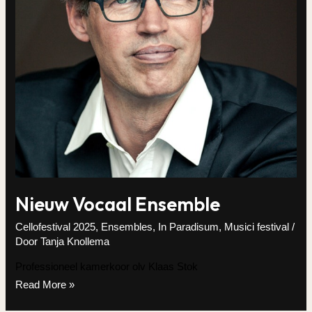
Nieuw Vocaal Ensemble
Cellofestival 2025
,
Ensembles
,
In Paradisum
,
Musici festival
/
Door
Tanja Knollema
Professioneel kamerkoor olv Klaas Stok
Nieuw
Read More »
Vocaal