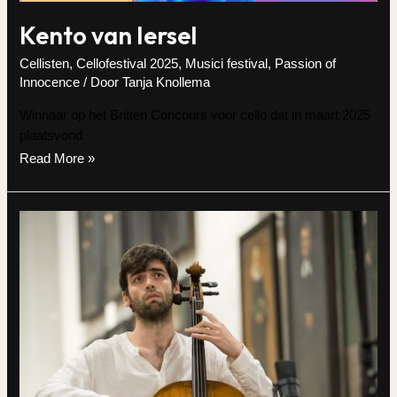
Kento van Iersel
Cellisten
,
Cellofestival 2025
,
Musici festival
,
Passion of
Innocence
/ Door
Tanja Knollema
Winnaar op het Britten Concours voor cello dat in maart 2025
plaatsvond
Kento
Read More »
van
Iersel