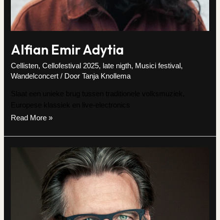
Alfian Emir Adytia
Cellisten
,
Cellofestival 2025
,
late nigth
,
Musici festival
,
Wandelconcert
/ Door
Tanja Knollema
Slaat een unieke brug tussen traditionele volksmuziek,
Europese klassiek en live-electronics
Alfian
Read More »
Emir
Adytia