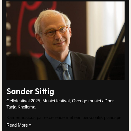
Sander Sittig
Cellofestival 2025
,
Musici festival
,
Overige musici
/ Door
Tanja Knollema
Kamermusicus par excellence met een persoonlijk pianospel
Sander
Read More »