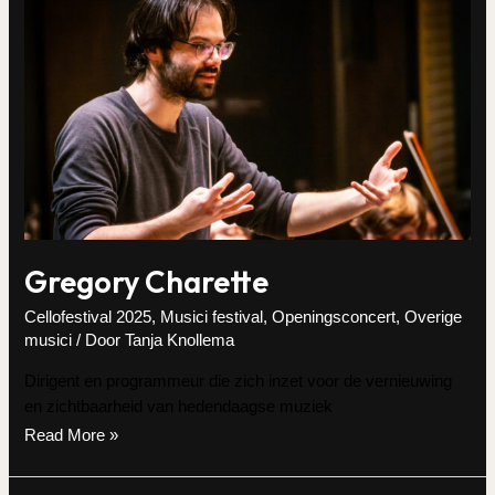
Gregory Charette
Cellofestival 2025
,
Musici festival
,
Openingsconcert
,
Overige
musici
/ Door
Tanja Knollema
Dirigent en programmeur die zich inzet voor de vernieuwing
en zichtbaarheid van hedendaagse muziek
Gregory
Read More »
Charette