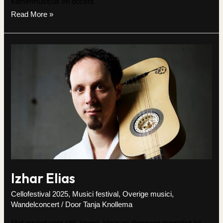
kamermusicus en docent
Alessandro
Read More »
Soccorsi
Izhar Elias
Cellofestival 2025
,
Musici festival
,
Overige musici
,
Wandelconcert
/ Door
Tanja Knollema
Met gevoel voor stijl, timing, kleur en diepgang overstijgt hij