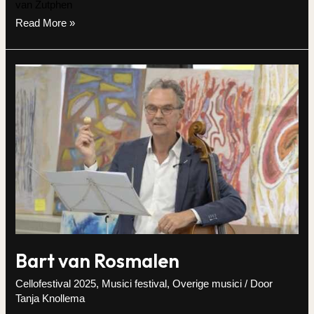
van Zutphen
Frans
Read More »
Haagen
Bart van Rosmalen
Cellofestival 2025
,
Musici festival
,
Overige musici
/ Door
Tanja Knollema