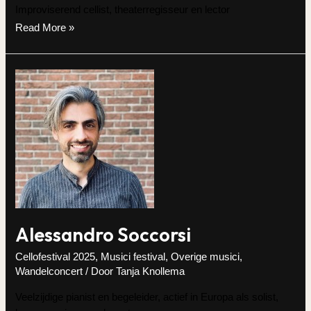
Improviserend cellist, theaterregisseur en lector
Bart
Read More »
van
Rosmalen
Alessandro Soccorsi
Cellofestival 2025
,
Musici festival
,
Overige musici
,
Wandelconcert
/ Door
Tanja Knollema
Veelzijdige pianist en begeleider, actief in Europa als solist,