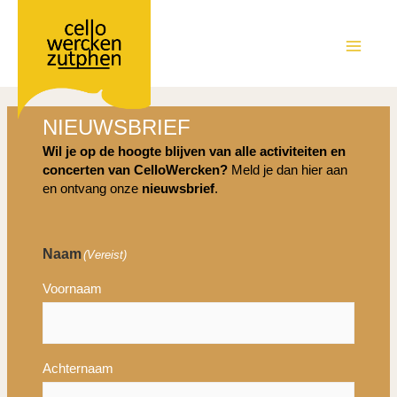
Ga
naar
de
MAIN
inhoud
MEN
NIEUWSBRIEF
Wil je op de hoogte blijven van alle activiteiten en
concerten van CelloWercken?
Meld je dan hier aan
en ontvang onze
nieuwsbrief
.
Naam
(Vereist)
Voornaam
Achternaam