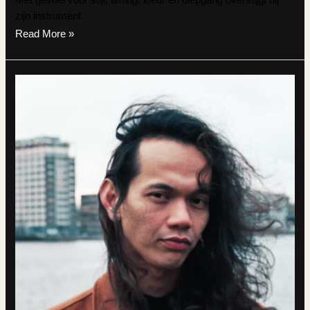
zijn instrument
Izhar
Read More »
Elias