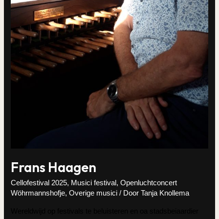
Frans Haagen
Cellofestival 2025
,
Musici festival
,
Openluchtconcert
Wöhrmannshofje
,
Overige musici
/ Door
Tanja Knollema
Wereldwijd op festivals te beluisteren en oa stadsbeiaardier