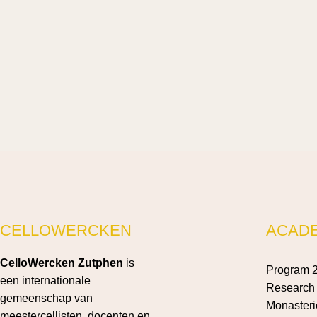
CELLOWERCKEN
ACAD
CelloWercken Zutphen
is
Program 
een internationale
Research 
gemeenschap van
Monasteri
meestercellisten, docenten en