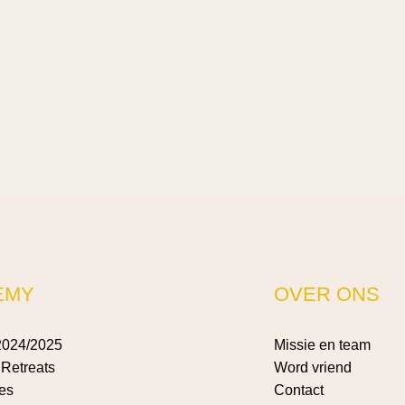
EMY
OVER ONS
2024/2025
Missie en team
Retreats
Word vriend
es
Contact