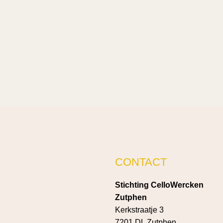
CONTACT
Stichting CelloWercken
Zutphen
Kerkstraatje 3
7201 DL Zutphen