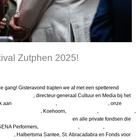
stival Zutphen 2025!
olle gang! Gisteravond trapten we af met een spetterend
 Wolfensberger
, directeur-generaal Cultuur en Media bij het
nk aan
Gemeente Zutphen
,
Fonds Podiumkunsten
, onze
itsborging in zuivel
, Koehoorn,
Dat Bolwerck
,
Musea Zutphen
,
zehof Centrum voor de Kunsten
en alle private fondsen die
 SENA Performers,
ELJA Foundation
,
VSBfonds
,
Stichting
HTING
, Halbertsma Santee, St. Abracadabra en Fonds voor