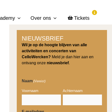
cademy
Over ons
Tickets
NIEUWSBRIEF
Wil je op de hoogte blijven van alle
activiteiten en concerten van
CelloWercken?
Meld je dan hier aan en
ontvang onze
nieuwsbrief
.
Naam
(Vereist)
Voornaam
Achternaam
E-mailadres