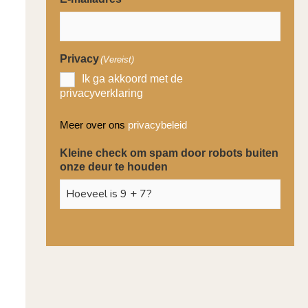
Privacy
(Vereist)
Ik ga akkoord met de
privacyverklaring
Meer over ons
privacybeleid
Kleine check om spam door robots buiten
onze deur te houden