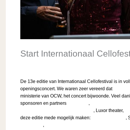
Start Internationaal Cellofe
/
Actueel
,
Nieuws
/ Door
Tanja Knollema
De 13e editie van Internationaal Cellofestival is in v
openingsconcert. We waren zeer vereerd dat
Barbera
ministerie van OCW, het concert bijwoonde. Veel da
sponsoren en partners
InZutphen
,
Qlip B.V. – Kwalite
Theater Hanzehof & Buitensociëteit
, Luxor theater,
Mu
deze editie mede mogelijk maken:
het Cultuurfonds
,
ZABAWAS
,
M.A.O.C. GRAVIN VAN BYLANDT STIC