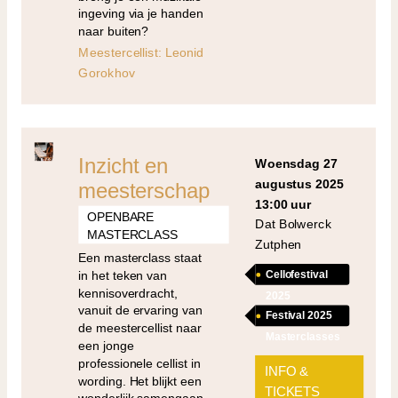
ingeving via je handen
naar buiten?
Meestercellist: Leonid
Gorokhov
Inzicht en
woensdag 27
augustus 2025
meesterschap
13:00 uur
OPENBARE
Dat Bolwerck
MASTERCLASS
Zutphen
Een masterclass staat
in het teken van
Cellofestival
kennisoverdracht,
2025
vanuit de ervaring van
Festival 2025
de meestercellist naar
Masterclasses
een jonge
professionele cellist in
INFO &
wording. Het blijkt een
TICKETS
wonderlijk samengaan