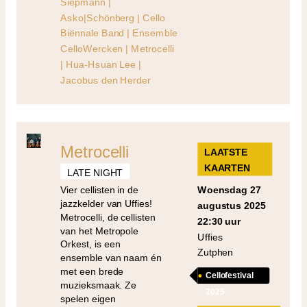
Siepmann |
Asko|Schönberg | Cello
Biënnale Band | Ensemble
CelloWercken | Metrocelli
| Hua-Hsuan Lee |
Jacobus den Herder
Metrocelli
LAATSTE
KAARTEN
LATE NIGHT
Vier cellisten in de
woensdag 27
jazzkelder van Uffies!
augustus 2025
Metrocelli, de cellisten
22:30 uur
van het Metropole
Uffies
Orkest, is een
Zutphen
ensemble van naam én
met een brede
Cellofestival
muzieksmaak. Ze
2025
spelen eigen