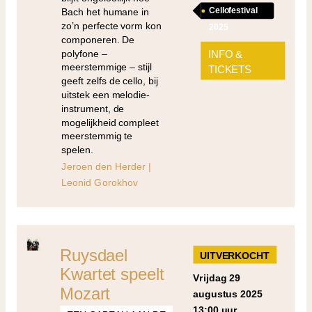
Cellofestival
Bach het humane in
zo’n perfecte vorm kon
2025
componeren. De
polyfone –
INFO &
meerstemmige – stijl
TICKETS
geeft zelfs de cello, bij
uitstek een melodie-
instrument, de
mogelijkheid compleet
meerstemmig te
spelen.
Jeroen den Herder |
Leonid Gorokhov
Ruysdael
UITVERKOCHT
Kwartet speelt
vrijdag 29
Mozart
augustus 2025
13:00 uur