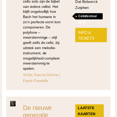
cello solo zijn de bijbel
Dat Bolwerck
van iedere cellist. Het
Zutphen
blijft ongelooflijk hoe
Cellofestival
Bach het humane in
zo’n perfecte vorm kon
2025
componeren. De
polyfone –
INFO &
meerstemmige – stijl
TICKETS
geeft zelfs de cello, bij
uitstek een melodie-
instrument, de
mogelijkheid compleet
meerstemmig te
spelen.
Victor Garcia Garcia |
Paolo Pandolfo
De nieuwe
LAATSTE
generatie
KAARTEN