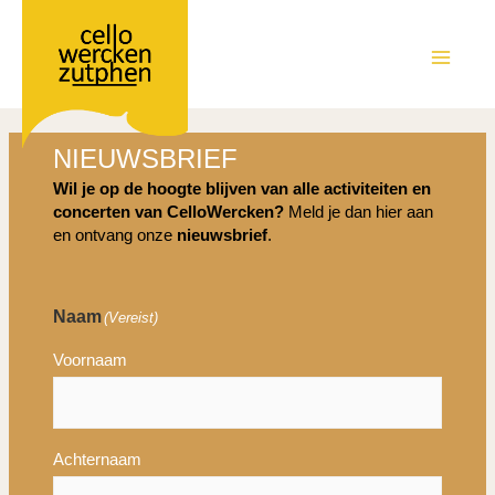
Ga
naar
de
MAIN
inhoud
MEN
NIEUWSBRIEF
Wil je op de hoogte blijven van alle activiteiten en
concerten van CelloWercken?
Meld je dan hier aan
en ontvang onze
nieuwsbrief
.
Naam
(Vereist)
Voornaam
Achternaam