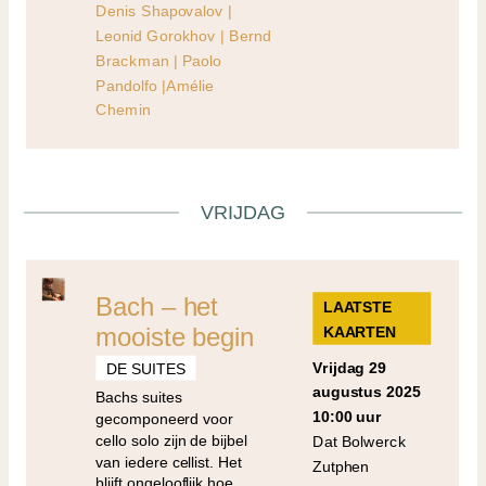
Denis Shapovalov |
Leonid Gorokhov | Bernd
Brackman | Paolo
Pandolfo |Amélie
Chemin
VRIJDAG
Bach – het
LAATSTE
mooiste begin
KAARTEN
vrijdag 29
DE SUITES
augustus 2025
Bachs suites
10:00 uur
gecomponeerd voor
cello solo zijn de bijbel
Dat Bolwerck
van iedere cellist. Het
Zutphen
blijft ongelooflijk hoe