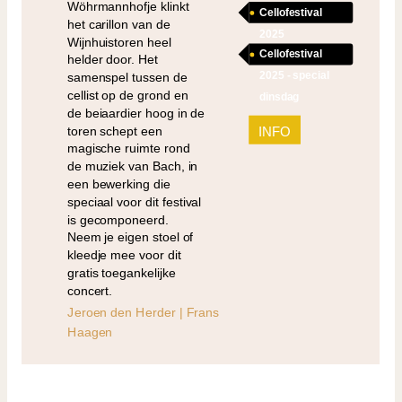
Wöhrmannhofje klinkt
Cellofestival
het carillon van de
2025
Wijnhuistoren heel
Cellofestival
helder door. Het
2025 - special
samenspel tussen de
cellist op de grond en
dinsdag
de beiaardier hoog in de
toren schept een
INFO
magische ruimte rond
de muziek van Bach, in
een bewerking die
speciaal voor dit festival
is gecomponeerd.
Neem je eigen stoel of
kleedje mee voor dit
gratis toegankelijke
concert.
Jeroen den Herder | Frans
Haagen