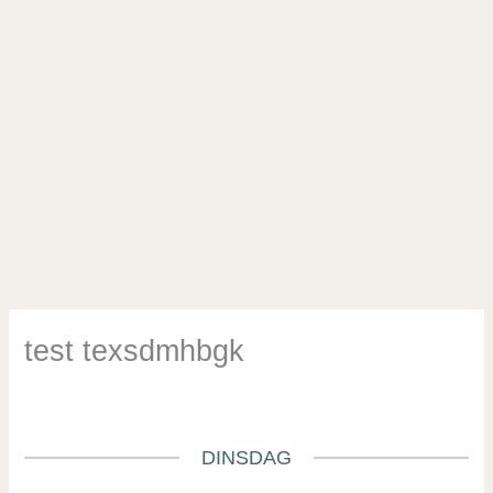
test texsdmhbgk
/
Uncategorized
/ Door
admin
DINSDAG