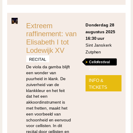
Extreem
donderdag 28
augustus 2025
raffinement: van
16:30 uur
Elisabeth I tot
Sint Janskerk
Lodewijk XV
Zutphen
RECITAL
Cellofestival
De viola da gamba blijft
2025
een wonder van
puurheid in klank. De
INFO &
zuiverheid van de
TICKETS
klankkleur en het feit
dat het een
akkoordinstrument is
met fretten, maakt het
een voorbeeld van
schoonheid en eenvoud
voor cellisten. In dit
recital door cellisten en