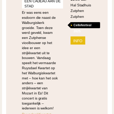
EEN CADEAU AAN DE
Hal Stadhuis
STAD
Zutphen
Er was eens een
Zutphen
esdoorn die naast de
Walburgiskerk
Cellofestival
groeide. Toen deze
2025
werd geveld, kwam
een Zutphense
INFO
vioolbouwer op het
idee er een
strijkkwartet uit te
bouwen. Vandaag
speelt het vermaarde
Ruysdael Kwartet op
het Walburgiskwartet
met – hoe kan het ook
anders – een
strijkkwartet van
Mozart in Es! Dit
concert is gratis
toegankelijk –
iedereen is welkom!