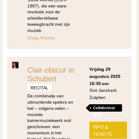
1987), die een ware
revolutie voor de
arbeidersklasse
teweegbracht met zijn
muziek.
Diogo Martins
Clair-obscur in
vrijdag 29
augustus 2025
Schubert
16:30 uur
RECITAL
Sint Janskerk
De combinatie van
Zutphen
uitmuntende spelers en
het – volgens velen –
Cellofestival
mooiste
2025
kamermuziekwerk ooit
geschreven: een
INFO &
momentum in het
TICKETS
festival. Het Ruysdael