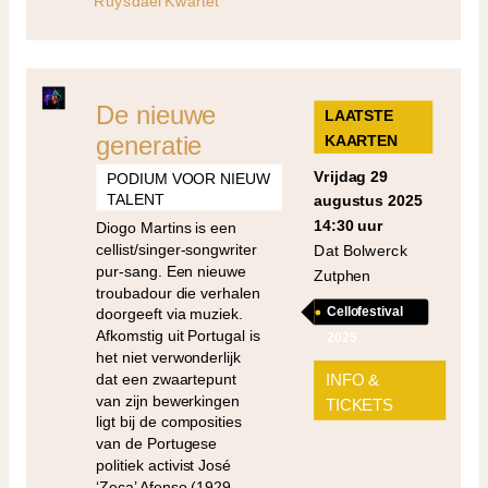
Ruysdael Kwartet
De nieuwe
LAATSTE
generatie
KAARTEN
vrijdag 29
PODIUM VOOR NIEUW
TALENT
augustus 2025
14:30 uur
Diogo Martins is een
cellist/singer-songwriter
Dat Bolwerck
pur-sang. Een nieuwe
Zutphen
troubadour die verhalen
Cellofestival
doorgeeft via muziek.
Afkomstig uit Portugal is
2025
het niet verwonderlijk
dat een zwaartepunt
INFO &
van zijn bewerkingen
TICKETS
ligt bij de composities
van de Portugese
politiek activist José
‘Zeca’ Afonso (1929-