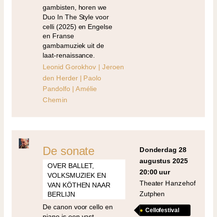
gambisten, horen we
Duo In The Style voor
celli (2025) en Engelse
en Franse
gambamuziek uit de
laat-renaissance.
Leonid Gorokhov | Jeroen
den Herder | Paolo
Pandolfo | Amélie
Chemin
De sonate
donderdag 28
augustus 2025
OVER BALLET,
20:00 uur
VOLKSMUZIEK EN
Theater Hanzehof
VAN KÖTHEN NAAR
Zutphen
BERLIJN
De canon voor cello en
Cellofestival
piano is een vast