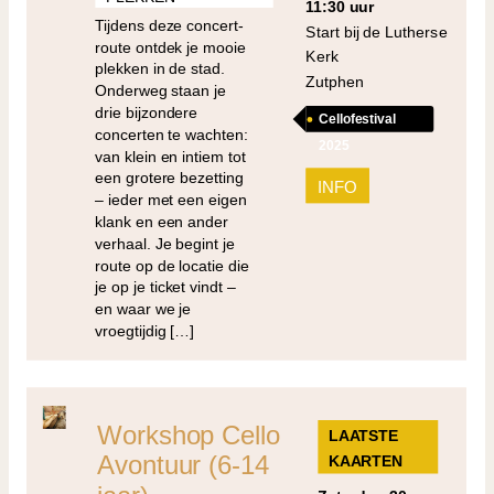
11:30 uur
Tijdens deze concert-
Start bij de Lutherse
route ontdek je mooie
Kerk
plekken in de stad.
Zutphen
Onderweg staan je
drie bijzondere
Cellofestival
concerten te wachten:
2025
van klein en intiem tot
een grotere bezetting
INFO
– ieder met een eigen
klank en een ander
verhaal. Je begint je
route op de locatie die
je op je ticket vindt –
en waar we je
vroegtijdig […]
Workshop Cello
LAATSTE
Avontuur (6-14
KAARTEN