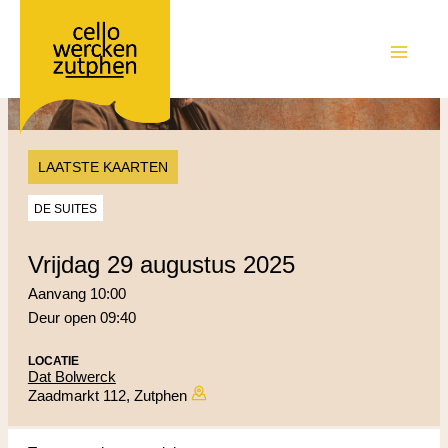
Ga
naar
de
MAIN
inhoud
MEN
LAATSTE KAARTEN
DE SUITES
vrijdag 29 augustus 2025
Aanvang 10:00
Deur open 09:40
LOCATIE
Dat Bolwerck
Zaadmarkt 112, Zutphen