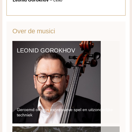
Leonid Gorokhov
– cello
Over de musici
LEONID GOROKHOV
Geroemd om zijn expressieve spel en uitzonderlijke
techniek