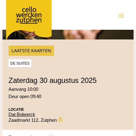
Ga
naar
de
MAIN
inhoud
MEN
LAATSTE KAARTEN
DE SUITES
zaterdag 30 augustus 2025
Aanvang 10:00
Deur open 09:40
LOCATIE
Dat Bolwerck
Zaadmarkt 112, Zutphen