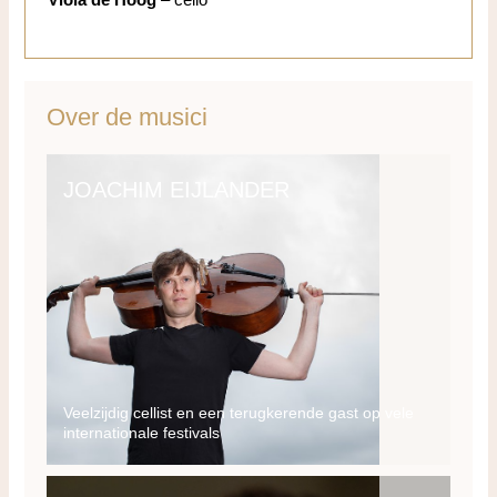
Viola de Hoog
– cello
Over de musici
JOACHIM EIJLANDER
Veelzijdig cellist en een terugkerende gast op vele
internationale festivals