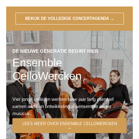
BEKIJK DE VOLLEDIGE CONCERTAGENDA
→
DE NIEUWE GENERATIE BEGINT HIER
Ensemble
CelloWercken
Vier jonge cellisten werken twee jaar lang intensief
samen aan hun ontwikkeling als ensemble én als
musicus.
LEES MEER OVER ENSEMBLE CELLOWERCKEN
→