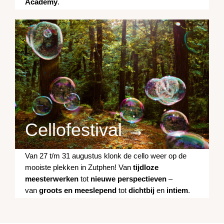
Academy
.
Cellofestival →
Van 27 t/m 31 augustus klonk de cello weer op de
mooiste plekken in Zutphen! Van
tijdloze
meesterwerken
tot
nieuwe perspectieven
–
van
groots en meeslepend
tot
dichtbij
en
intiem
.