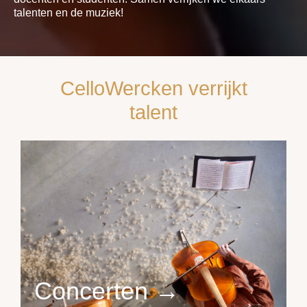
talenten en de muziek!
CelloWercken verrijkt
talent
Concerten →