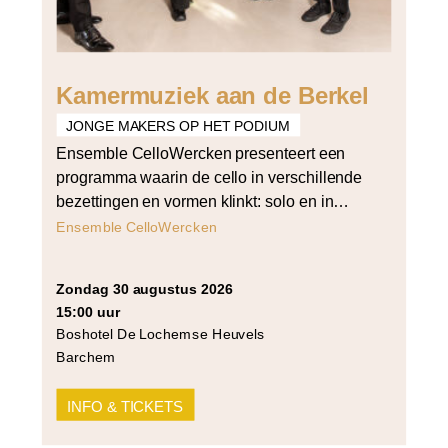
Kamermuziek aan de Berkel
JONGE MAKERS OP HET PODIUM
Ensemble CelloWercken presenteert een
programma waarin de cello in verschillende
bezettingen en vormen klinkt: solo en in
vierstemmig samenspel. Het programma
Ensemble CelloWercken
opent met Bach’s derde cellosuite voor cello
solo en sluit af met Arvo Pärt’s Summa voor
zondag 30 augustus 2026
strijkers in vier partijen. Daartussen klinken
15:00 uur
werken van Cornelia Tautu (Da Capo),
Boshotel De Lochemse Heuvels
Grażyna Bacewicz (Quartet for 4 cellos) […]
Barchem
INFO & TICKETS