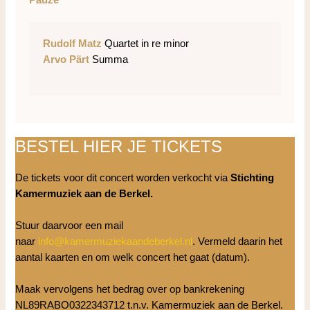
Pauze
Rudolf Matz
Quartet in re minor
Arvo Pärt
Summa
BESTEL HIER JE TICKETS
De tickets voor dit concert worden verkocht via
Stichting
Kamermuziek aan de Berkel.
Stuur daarvoor een mail
naar
info@kamermuziekaandeberkel.nl
. Vermeld daarin het
aantal kaarten en om welk concert het gaat (datum).
Maak vervolgens het bedrag over op bankrekening
NL89RABO0322343712 t.n.v. Kamermuziek aan de Berkel.