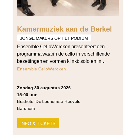
Kamermuziek aan de Berkel
JONGE MAKERS OP HET PODIUM
Ensemble CelloWercken presenteert een
programma waarin de cello in verschillende
bezettingen en vormen klinkt: solo en in
vierstemmig samenspel. Het programma
Ensemble CelloWercken
opent met Bach’s derde cellosuite voor cello
solo en sluit af met Arvo Pärt’s Summa voor
zondag 30 augustus 2026
strijkers in vier partijen. Daartussen klinken
15:00 uur
werken van Cornelia Tautu (Da Capo),
Boshotel De Lochemse Heuvels
Grażyna Bacewicz (Quartet for 4 cellos) […]
Barchem
INFO & TICKETS