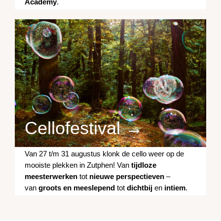
Academy
.
Cellofestival →
Van 27 t/m 31 augustus klonk de cello weer op de
mooiste plekken in Zutphen! Van
tijdloze
meesterwerken
tot
nieuwe perspectieven
–
van
groots en meeslepend
tot
dichtbij
en
intiem
.