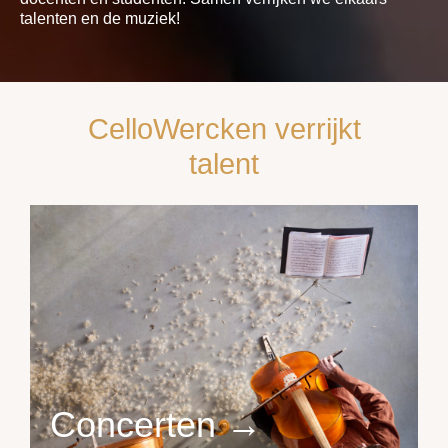
talenten en de muziek!
CelloWercken verrijkt
talent
Concerten →