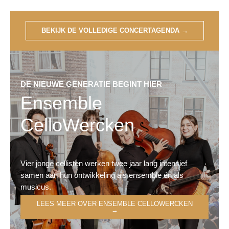
BEKIJK DE VOLLEDIGE CONCERTAGENDA
→
DE NIEUWE GENERATIE BEGINT HIER
Ensemble
CelloWercken
Vier jonge cellisten werken twee jaar lang intensief
samen aan hun ontwikkeling als ensemble én als
musicus.
LEES MEER OVER ENSEMBLE CELLOWERCKEN
→