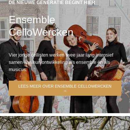
DE NIEUWE GENERATIE BEGINT HIER
Ensemble
CelloWercken
Vier jonge cellisten werken twee jaar lang intensief
samen aan hun ontwikkeling als ensemble én als
musicus.
LEES MEER OVER ENSEMBLE CELLOWERCKEN
→