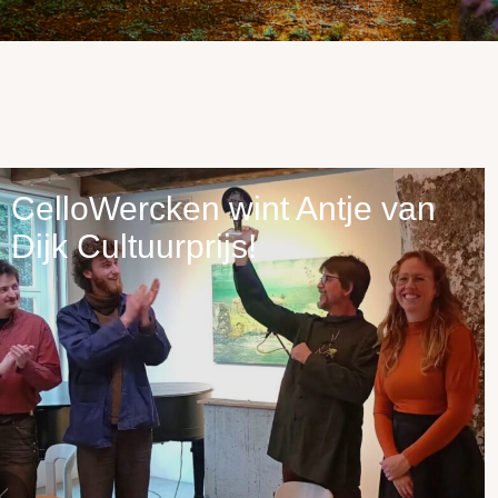
CelloWercken wint Antje van
Dijk Cultuurprijs!