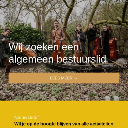
Wij zoeken een
algemeen bestuurslid
LEES MEER →
Nieuwsbrief
Wil je op de hoogte blijven van alle activiteiten