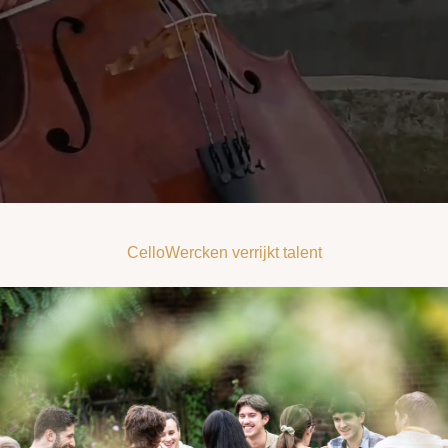
CelloWercken verrijkt talent