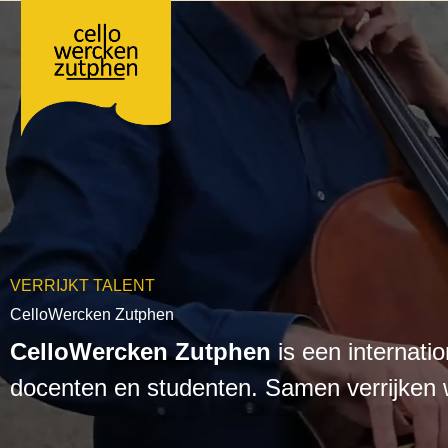
Ga
naar
de
inhoud
VERRIJKT TALENT
CelloWercken Zutphen
CelloWercken Zutphen
is een internati
docenten en studenten. Samen verrijken 