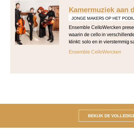
Kamermuziek aan d
JONGE MAKERS OP HET PODI
Ensemble CelloWercken prese
waarin de cello in verschillen
klinkt: solo en in vierstemmig 
programma opent met Bach’s de
Ensemble CelloWercken
solo en sluit af met Arvo Pärt’s
vier partijen. Daartussen klin
Tautu (Da Capo), Grażyna Bace
cellos) […]
BEKIJK DE VOLLEDI