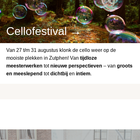
Cellofestival →
Van 27 t/m 31 augustus klonk de cello weer op de
mooiste plekken in Zutphen! Van
tijdloze
meesterwerken
tot
nieuwe perspectieven
– van
groots
en meeslepend
tot
dichtbij
en
intiem
.