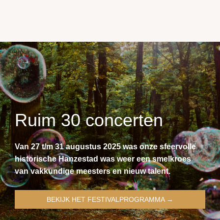
Ruim 30 concerten
Van 27 t/m 31 augustus 2025 was onze sfeervolle
historische Hanzestad was weer een smelkroes
van vakkundige meesters en nieuw talent.
BEKIJK HET FESTIVALPROGRAMMA →