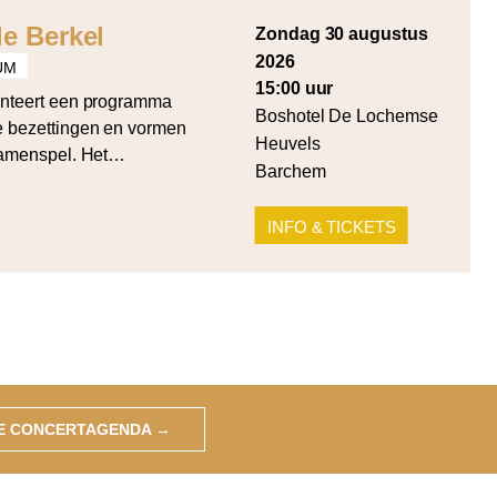
e Berkel
zondag 30 augustus
2026
UM
15:00 uur
nteert een programma
Boshotel De Lochemse
de bezettingen en vormen
Heuvels
samenspel. Het
Barchem
rde cellosuite voor cello
 Summa voor strijkers in
INFO & TICKETS
ken werken van Cornelia
wicz (Quartet for 4
GE CONCERTAGENDA
→