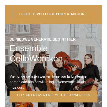
BEKIJK DE VOLLEDIGE CONCERTAGENDA
→
DE NIEUWE GENERATIE BEGINT HIER
Ensemble
CelloWercken
Vier jonge cellisten werken twee jaar lang intensief
samen aan hun ontwikkeling als ensemble én als
musicus.
LEES MEER OVER ENSEMBLE CELLOWERCKEN
→