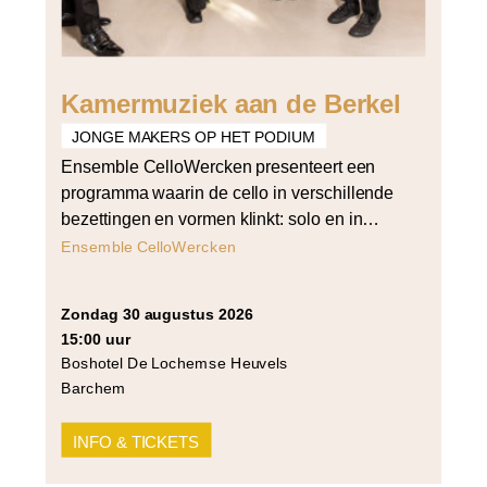
Kamermuziek aan de Berkel
JONGE MAKERS OP HET PODIUM
Ensemble CelloWercken presenteert een
programma waarin de cello in verschillende
bezettingen en vormen klinkt: solo en in
vierstemmig samenspel. Het programma
Ensemble CelloWercken
opent met Bach’s derde cellosuite voor cello
solo en sluit af met Arvo Pärt’s Summa voor
zondag 30 augustus 2026
strijkers in vier partijen. Daartussen klinken
15:00 uur
werken van Cornelia Tautu (Da Capo),
Boshotel De Lochemse Heuvels
Grażyna Bacewicz (Quartet for 4 cellos) […]
Barchem
INFO & TICKETS