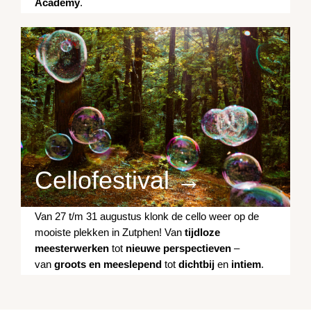
Academy
.
Cellofestival →
Van 27 t/m 31 augustus klonk de cello weer op de
mooiste plekken in Zutphen! Van
tijdloze
meesterwerken
tot
nieuwe perspectieven
–
van
groots en meeslepend
tot
dichtbij
en
intiem
.