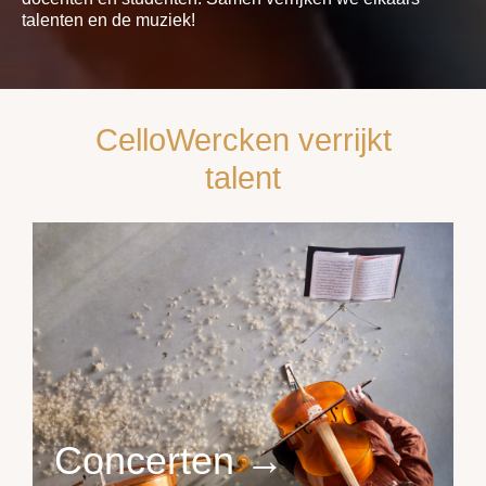
talenten en de muziek!
CelloWercken verrijkt
talent
Concerten →