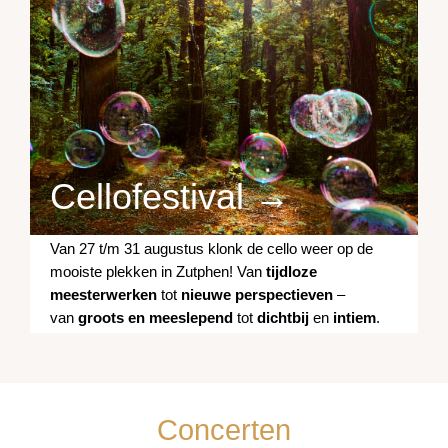
Cellofestival →
Van 27 t/m 31 augustus klonk de cello weer op de
mooiste plekken in Zutphen! Van
tijdloze
meesterwerken
tot
nieuwe perspectieven
–
van
groots en meeslepend
tot
dichtbij
en
intiem
.
Concerten