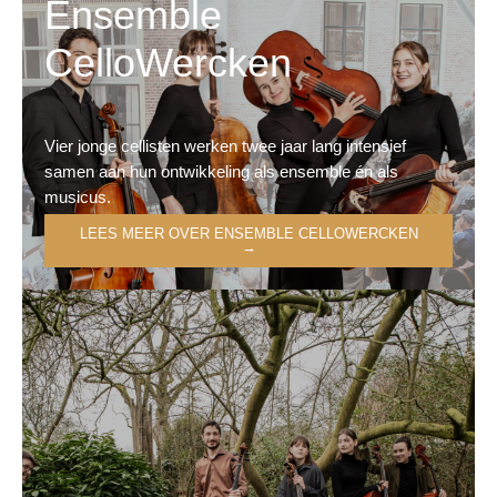
Ensemble
CelloWercken
Vier jonge cellisten werken twee jaar lang intensief
samen aan hun ontwikkeling als ensemble én als
musicus.
LEES MEER OVER ENSEMBLE CELLOWERCKEN
→