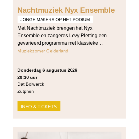
Nachtmuziek Nyx Ensemble
JONGE MAKERS OP HET PODIUM
Met Nachtmuziek brengen het Nyx
Ensemble en zangeres Levy Pletting een
gevarieerd programma met klassieke
liederen, poëzie en lichtkunst. In het gedicht
Muziekzomer Gelderland
Verklärte Nacht van Richard Dehmel
wandelen twee mensen in het holst van de
donderdag 6 augustus 2026
nacht in het maanlicht. Ze biechten van alles
20:30 uur
aan elkaar op, en toch overwint hun liefde
Dat Bolwerck
het allemaal. Componist Arnold […]
Zutphen
INFO & TICKETS