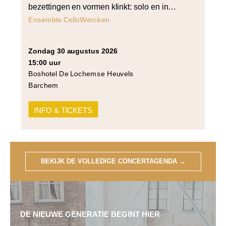
bezettingen en vormen klinkt: solo en in
vierstemmig samenspel. Het programma
Ensemble CelloWercken
opent met Bach’s derde cellosuite voor cello
solo en sluit af met Arvo Pärt’s Summa voor
zondag 30 augustus 2026
strijkers in vier partijen. Daartussen klinken
15:00 uur
werken van Cornelia Tautu (Da Capo),
Boshotel De Lochemse Heuvels
Grażyna Bacewicz (Quartet for 4 cellos) […]
Barchem
INFO & TICKETS
BEKIJK DE VOLLEDIGE CONCERTAGENDA
→
DE NIEUWE GENERATIE BEGINT HIER