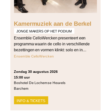
Kamermuziek aan de Berkel
JONGE MAKERS OP HET PODIUM
Ensemble CelloWercken presenteert een
programma waarin de cello in verschillende
bezettingen en vormen klinkt: solo en in
vierstemmig samenspel. Het programma
Ensemble CelloWercken
opent met Bach’s derde cellosuite voor cello
solo en sluit af met Arvo Pärt’s Summa voor
zondag 30 augustus 2026
strijkers in vier partijen. Daartussen klinken
15:00 uur
werken van Cornelia Tautu (Da Capo),
Boshotel De Lochemse Heuvels
Grażyna Bacewicz (Quartet for 4 cellos) […]
Barchem
INFO & TICKETS