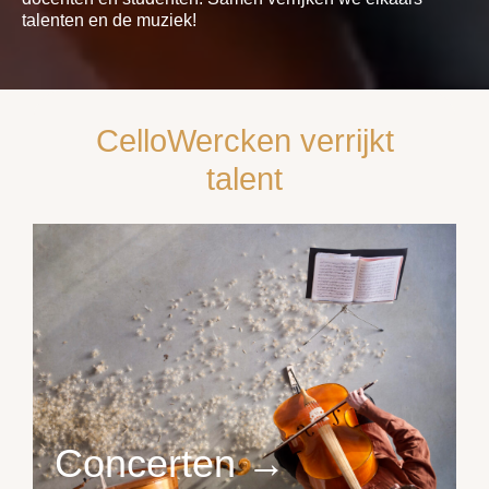
talenten en de muziek!
CelloWercken verrijkt
talent
Concerten →