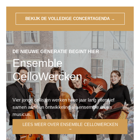
BEKIJK DE VOLLEDIGE CONCERTAGENDA
→
DE NIEUWE GENERATIE BEGINT HIER
Ensemble
CelloWercken
Vier jonge cellisten werken twee jaar lang intensief
samen aan hun ontwikkeling als ensemble én als
musicus.
LEES MEER OVER ENSEMBLE CELLOWERCKEN
→