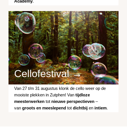
Academy
.
Cellofestival →
Van 27 t/m 31 augustus klonk de cello weer op de
mooiste plekken in Zutphen! Van
tijdloze
meesterwerken
tot
nieuwe perspectieven
–
van
groots en meeslepend
tot
dichtbij
en
intiem
.