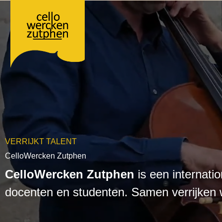
Ga
naar
de
inhoud
VERRIJKT TALENT
CelloWercken Zutphen
CelloWercken Zutphen
is een internati
docenten en studenten. Samen verrijken 