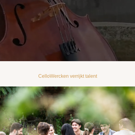
CelloWercken verrijkt talent