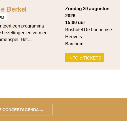
e Berkel
zondag 30 augustus
2026
UM
15:00 uur
nteert een programma
Boshotel De Lochemse
de bezettingen en vormen
Heuvels
samenspel. Het
Barchem
rde cellosuite voor cello
 Summa voor strijkers in
INFO & TICKETS
ken werken van Cornelia
wicz (Quartet for 4
GE CONCERTAGENDA
→