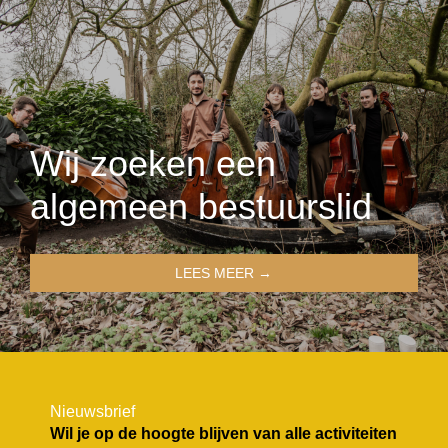
Wij zoeken een
algemeen bestuurslid
LEES MEER →
Nieuwsbrief
Wil je op de hoogte blijven van alle activiteiten