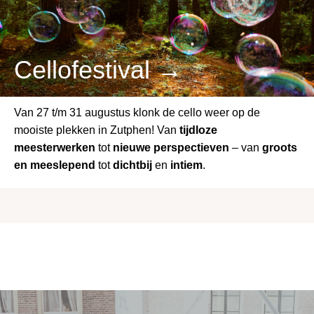
Cellofestival →
Van 27 t/m 31 augustus klonk de cello weer op de
mooiste plekken in Zutphen! Van
tijdloze
meesterwerken
tot
nieuwe perspectieven
– van
groots
en meeslepend
tot
dichtbij
en
intiem
.