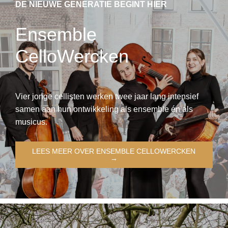
DE NIEUWE GENERATIE BEGINT HIER
Ensemble
CelloWercken
Vier jonge cellisten werken twee jaar lang intensief
samen aan hun ontwikkeling als ensemble én als
musicus.
LEES MEER OVER ENSEMBLE CELLOWERCKEN
→