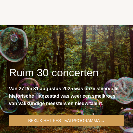
Ruim 30 concerten
Van 27 t/m 31 augustus 2025 was onze sfeervolle
historische Hanzestad was weer een smelkroes
van vakkundige meesters en nieuw talent.
BEKIJK HET FESTIVALPROGRAMMA →