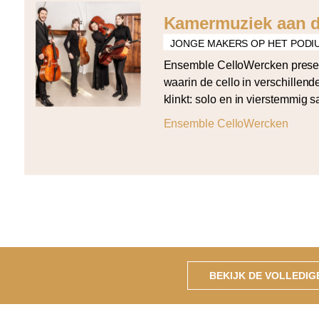
Kamermuziek aan d
JONGE MAKERS OP HET PODI
Ensemble CelloWercken prese
waarin de cello in verschillen
klinkt: solo en in vierstemmig 
programma opent met Bach’s de
Ensemble CelloWercken
solo en sluit af met Arvo Pärt’s
vier partijen. Daartussen klin
Tautu (Da Capo), Grażyna Bace
cellos) […]
BEKIJK DE VOLLEDI