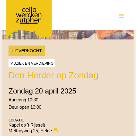
Ga
naar
de
MAIN
inhoud
MEN
UITVERKOCHT
MUZIEK EN VERDIEPING
Den Herder op Zondag
zondag 20 april 2025
Aanvang 10:30
Deur open 10:00
LOCATIE
Kapel op 't Rijsselt
Mettrayweg 25, Eefde