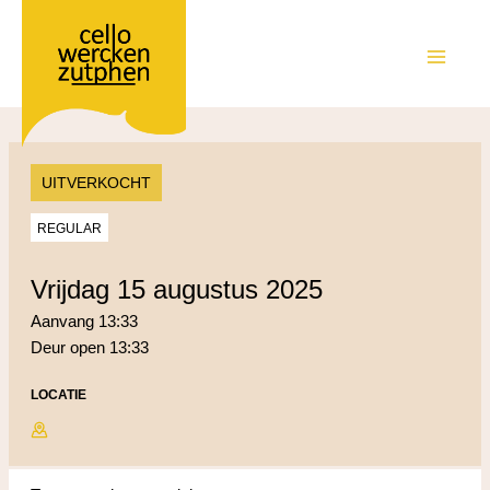
Ga
naar
de
MAIN
inhoud
MEN
UITVERKOCHT
REGULAR
vrijdag 15 augustus 2025
Aanvang 13:33
Deur open 13:33
LOCATIE