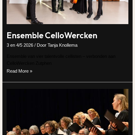
Ensemble CelloWercken
3 en 4/5 2026
/ Door
Tanja Knollema
Ensemble van vier talentvolle cellisten – verbonden aan
CelloWercken Zutphen
Ensemble
Read More »
CelloWercken