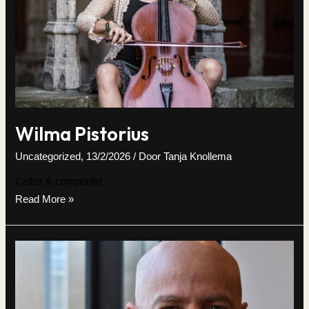
Wilma Pistorius
Uncategorized
,
13/2/2026
/ Door
Tanja Knollema
Cellist & componist
Wilma
Read More »
Pistorius