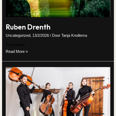
Ruben Drenth
Uncategorized
,
13/2/2026
/ Door
Tanja Knollema
Trompettist
Ruben
Read More »
Drenth