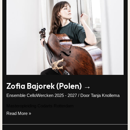
Zofia Bajorek (Polen) →
Ensemble CelloWercken 2025 - 2027
/ Door
Tanja Knollema
Masteropleiding Codarts Rotterdam
Zofia
Read More »
Bajorek
(Polen)