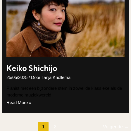
Keiko Shichijo
25/05/2025
/ Door
Tanja Knollema
Pianist met een bijzondere stem in zowel de klassieke als de
moderne muziekwereld
Keiko
Read More »
Shichijo
1
2
Volgende
→