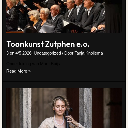
Toonkunst Zutphen e.o.
3 en 4/5 2026
,
Uncategorized
/ Door
Tanja Knollema
Onder leiding van Marc Buijs
Toonkunst
Read More »
Zutphen
e.o.