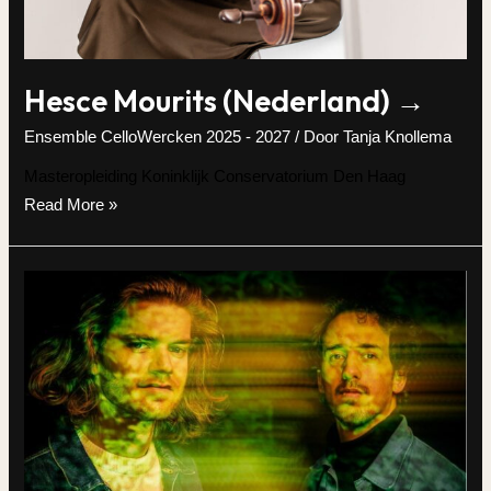
Hesce Mourits (Nederland) →
Ensemble CelloWercken 2025 - 2027
/ Door
Tanja Knollema
Masteropleiding Koninklijk Conservatorium Den Haag
Hesce
Read More »
Mourits
(Nederland)
→