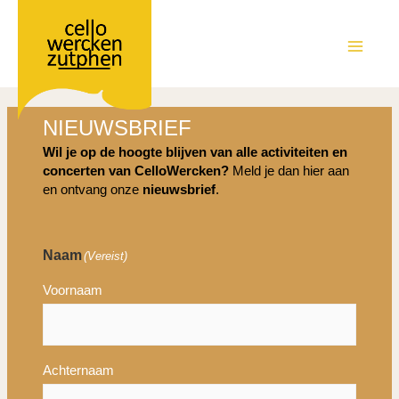
Ga
naar
de
MAIN
inhoud
MEN
NIEUWSBRIEF
Wil je op de hoogte blijven van alle activiteiten en
concerten van CelloWercken?
Meld je dan hier aan
en ontvang onze
nieuwsbrief
.
Naam
(Vereist)
Voornaam
Achternaam