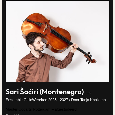
→
Sari Šaćiri (Montenegro) →
Ensemble CelloWercken 2025 - 2027
/ Door
Tanja Knollema
Master Codarts Rotterdam – afgestudeerd