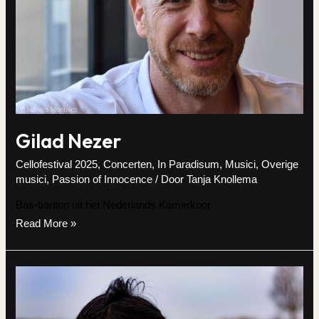
Gilad Nezer
Cellofestival 2025
,
Concerten
,
In Paradisum
,
Musici
,
Overige
musici
,
Passion of Innocence
/ Door
Tanja Knollema
Bas-bariton uit het Nederlands Kamerkoor
Gilad
Read More »
Nezer