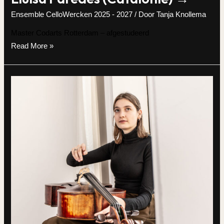
Ensemble CelloWercken 2025 - 2027
/ Door
Tanja Knollema
Master Codarts Rotterdam – afgestudeerd
Lluïsa
Read More »
Paredes
(Catalonië)
→