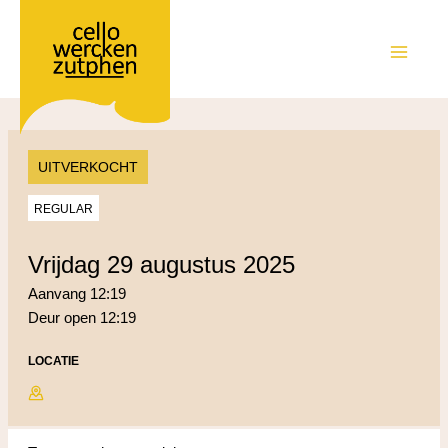
Ga
naar
de
MAIN
inhoud
MEN
UITVERKOCHT
REGULAR
vrijdag 29 augustus 2025
Aanvang 12:19
Deur open 12:19
LOCATIE