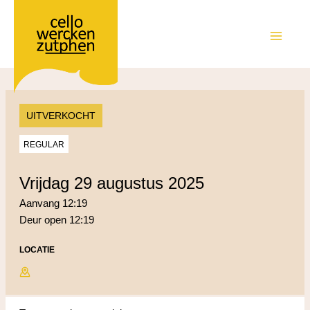
Ga
naar
de
MAIN
inhoud
MEN
UITVERKOCHT
REGULAR
vrijdag 29 augustus 2025
Aanvang 12:19
Deur open 12:19
LOCATIE