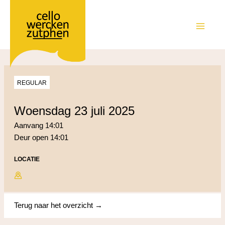
Ga
naar
de
MAIN
inhoud
MEN
REGULAR
woensdag 23 juli 2025
Aanvang 14:01
Deur open 14:01
LOCATIE
Terug naar het overzicht →