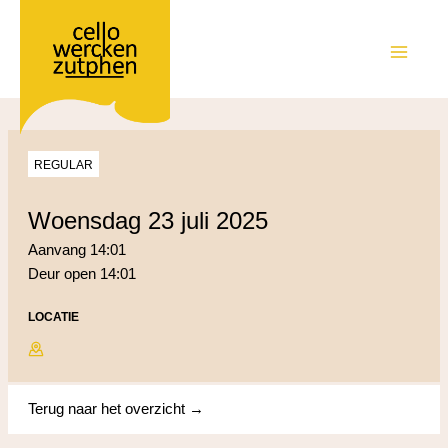
Ga
naar
de
MAIN
inhoud
MEN
REGULAR
woensdag 23 juli 2025
Aanvang 14:01
Deur open 14:01
LOCATIE
Terug naar het overzicht →