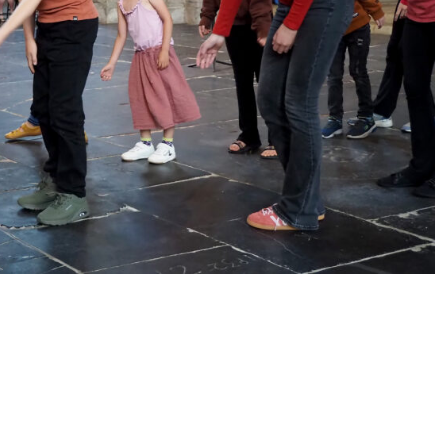
s
,
Musici
,
Passion of Innocence
/ Door
Tanja Knollema