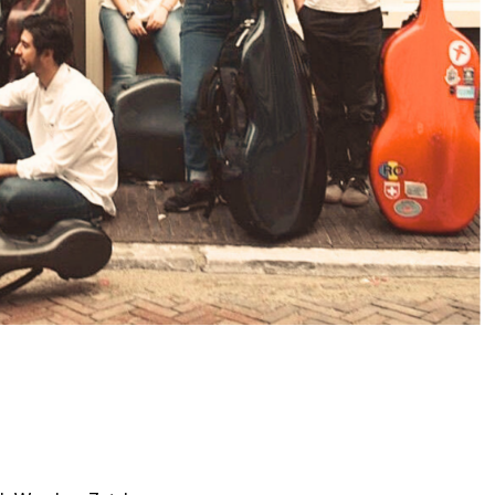
lloWercken tijdens
al Zutphen 2025