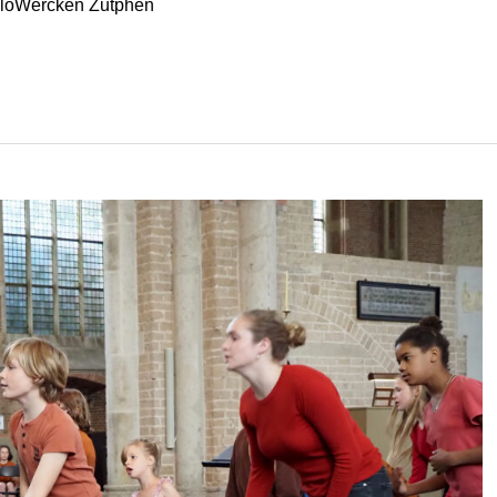
elloWercken Zutphen