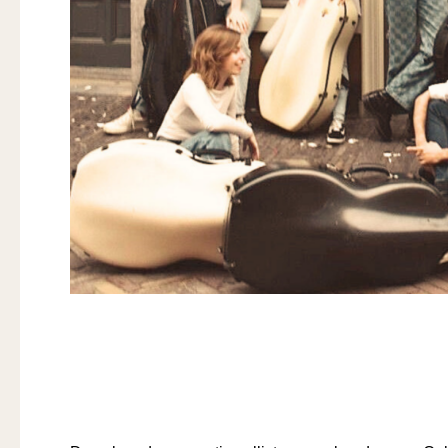
Samenstelling Ensemble Ce
Internationaal Cellofestiv
Musici
,
18/04/2025
/ Door
Tanja Knollema