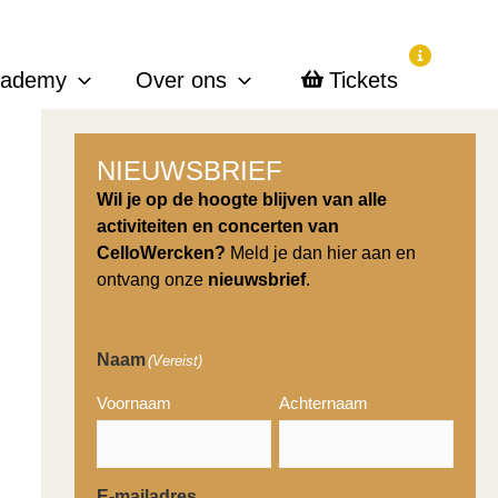
cademy
Over ons
Tickets
NIEUWSBRIEF
Wil je op de hoogte blijven van alle
activiteiten en concerten van
CelloWercken?
Meld je dan hier aan en
ontvang onze
nieuwsbrief
.
Naam
(Vereist)
Voornaam
Achternaam
E-mailadres