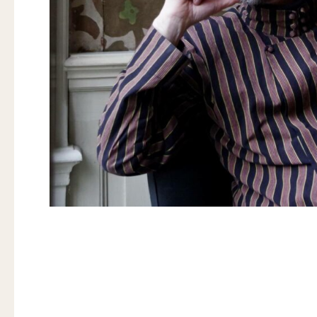
Jeroen den Herder
18/04/2025
,
20/04/2025
,
22/03/2025
,
25/05/2025
,
3 e
festival
,
Openingsconcert
,
Openluchtconcert Wöhrma
Door
Tanja Knollema