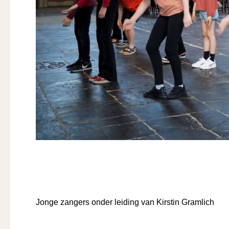
De Torenvalkjes
18/04/2025
,
Cellofestival 2025
,
Concerten
,
Ensemble
Jonge zangers onder leiding van Kirstin Gramlich
De
Read More »