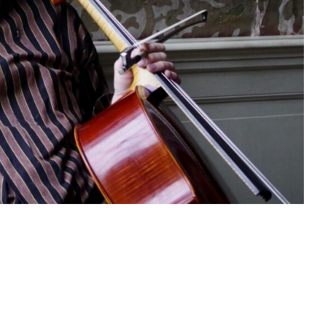
n 4/5 2026
,
Bach
,
Cellisten
,
In Paradisum
,
Musici
,
Musici
nnshofje
,
Passion of Innocence
,
Recital 16:30
,
Recital 16:30
/