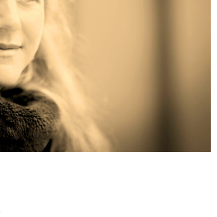
erige musici
,
Passion of Innocence
/ Door
Tanja Knollema
e