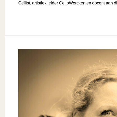
Cellist, artistiek leider CelloWercken en docent aan d
Jeroen
Read More »
den
Herder